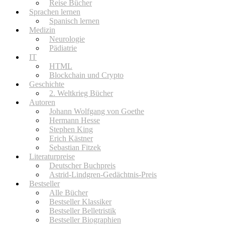
Reise Bücher
Sprachen lernen
Spanisch lernen
Medizin
Neurologie
Pädiatrie
IT
HTML
Blockchain und Crypto
Geschichte
2. Weltkrieg Bücher
Autoren
Johann Wolfgang von Goethe
Hermann Hesse
Stephen King
Erich Kästner
Sebastian Fitzek
Literaturpreise
Deutscher Buchpreis
Astrid-Lindgren-Gedächtnis-Preis
Bestseller
Alle Bücher
Bestseller Klassiker
Bestseller Belletristik
Bestseller Biographien