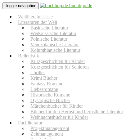
buchtipp.de
Toggle navigation
Weltliteratur Liste
Literaturen der Welt
Baskische Literatur
Weißrussische Literatur
Polnische Literatur
Venezolanische Literatur
Kolumbianische Literatur
Belletristik
Kurzgeschichten für Kinder
Kurzgeschichten für Senioren
Thriller
Krimi Bücher
Fantasy Romane
Liebesromane
Historische Romane
Dystopische Bücher
Märchenbücher für Kinder
Bücher für den Herbst und herbstliche Literatur
Weihnachtsbücher für Kinder
Fachliteratur
Projektmanagement
Zeitmanagement