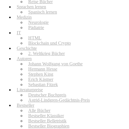
Reise Bücher
Sprachen lernen
Spanisch lernen
Medizin
Neurologie
Pädiatrie
IT
HTML
Blockchain und Crypto
Geschichte
2. Weltkrieg Bücher
Autoren
Johann Wolfgang von Goethe
Hermann Hesse
Stephen King
Erich Kästner
Sebastian Fitzek
Literaturpreise
Deutscher Buchpreis
Astrid-Lindgren-Gedächtnis-Preis
Bestseller
Alle Bücher
Bestseller Klassiker
Bestseller Belletristik
Bestseller Biographien